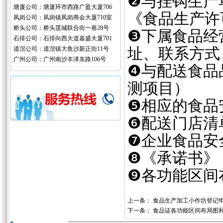
❷与挂钩生产
塘厦公司：塘厦环市西路广盈大厦706
《食品生产许
凤岗公司：凤岗镇凤岗商会大厦710室
桥头公司：桥头莲城联合街一巷28号
❸下属食品经
石排公司：石排向西大道嘉盛大厦701
道滘公司：道滘镇大鱼沙新正街11号
址、联系方式
广州公司：广州南沙丰泽东路106号
❹与配送食品
测项目）
❺相应的食品
❻配送门店清
❼企业食品安
❽《承诺书》
❾各功能区间
上一条：
食品生产加工小作坊登记
下一条：
食品证各功能区间布局图和