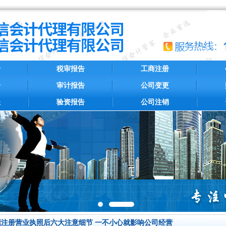
册
税审报告
工商注册
册
审计报告
公司变更
账
验资报告
公司注销
莞注册营业执照后六大注意细节 一不小心就影响公司经营