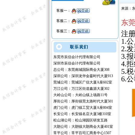
来源：东
客服一：
客服二：
东
客服三：
注
1.
2.
3.
东莞市辰信会计代理有限公司
4.
深圳市辰信会计代理有限公司
总公司：东莞南城国际商会大厦308
5.
深圳公司：深圳龙华金銮时代大厦913
6.
莞城公司：莞城区广信大厦A座602室
万江公司：万江区街道鑫源大厦302
大岭山公司：大岭山镇上场路11号
厚街公司：厚街镇莞太路时代大厦501
虎门公司：虎门镇工贸大厦A座804室
长安公司：长安镇名店大厦3楼310室
松山湖公司：松山湖园区研发五路
大朗公司：大朗镇大朗商会大厦401室
常平公司：常平百司汇商务中心1507