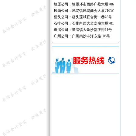
塘厦公司：塘厦环市西路广盈大厦706
凤岗公司：凤岗镇凤岗商会大厦710室
桥头公司：桥头莲城联合街一巷28号
石排公司：石排向西大道嘉盛大厦701
道滘公司：道滘镇大鱼沙新正街11号
广州公司：广州南沙丰泽东路106号