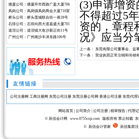
(3)申请
塘厦公司：塘厦环市西路广盈大厦706
凤岗公司：凤岗镇凤岗商会大厦710室
不得超过5
桥头公司：桥头莲城联合街一巷28号
资的，章程
石排公司：石排向西大道嘉盛大厦701
道滘公司：道滘镇大鱼沙新正街11号
况》应当分
广州公司：广州南沙丰泽东路106号
上一条：
东莞有限公司董事会、监事
下一条：
营业执照正常注销和吊销有
公司注册网
工商注册网
东莞公司注册
东莞注册公司网
香港公司注册
东莞代理
网站首页
|
公司简介
|
公司注册
|
税审报告
|
代理记
© 辰信会计网 www.0755cxjz.com 版权所有 
© 辰信会计管家
辰信集群注