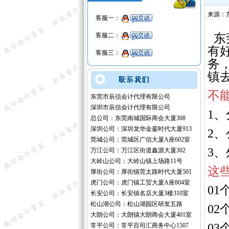
来源：
客服一：
客服二：
东
有
客服三：
务
镇
不
东莞市辰信会计代理有限公司
深圳市辰信会计代理有限公司
1
总公司：东莞南城国际商会大厦308
深圳公司：深圳龙华金銮时代大厦913
2、
莞城公司：莞城区广信大厦A座602室
3
万江公司：万江区街道鑫源大厦302
大岭山公司：大岭山镇上场路11号
这
厚街公司：厚街镇莞太路时代大厦501
虎门公司：虎门镇工贸大厦A座804室
01
长安公司：长安镇名店大厦3楼310室
松山湖公司：松山湖园区研发五路
0
大朗公司：大朗镇大朗商会大厦401室
0
常平公司：常平百司汇商务中心1507