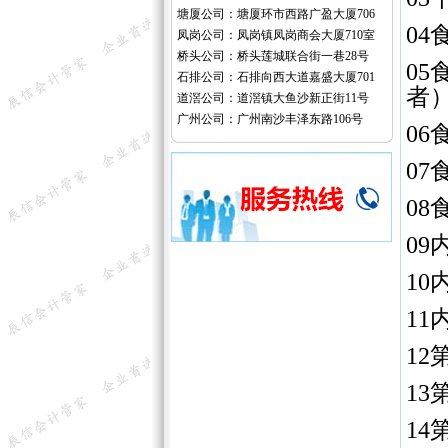
塘厦公司：塘厦环市西路广盈大厦706
0
凤岗公司：凤岗镇凤岗商会大厦710室
桥头公司：桥头莲城联合街一巷28号
0
石排公司：石排向西大道嘉盛大厦701
者
道滘公司：道滘镇大鱼沙新正街11号
广州公司：广州南沙丰泽东路106号
0
0
0
0
1
1
1
1
1