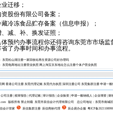
企业迁移；
6内资股份有限公司备案；
7冷藏冷冻食品贮存备案（信息申报）；
8增、减、补、换发证照；
体预约办事流程你还得咨询东莞市市场监
节省了办事时间和办事流程。
：
东莞松山湖注册一家回收站再生资源公司好办理吗
：
东莞电商地址注册营业执照 网上淘宝京东地址怎么注册个体户营业执照
司网
香港公司注册
东莞代理记账
东莞代办执照
深圳注册公司
东莞集群注册
申请一般
|
公司注册
|
税审报告
|
代理记账
|
审计报告
|
企业验资
|
申请一般纳税人
|
企业增资
|
财
5cxjz.com 版权所有 禁止转载 东莞市辰信会计代理有限公司 总公司地址：东莞市南城
辰信会计管家
辰信集群注册 辰信商标代理
辰企易办企服
粤ICP备202110899