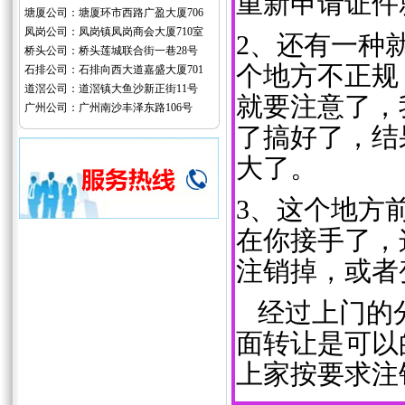
重新申请证件
塘厦公司：塘厦环市西路广盈大厦706
凤岗公司：凤岗镇凤岗商会大厦710室
2、还有一种
桥头公司：桥头莲城联合街一巷28号
个地方不正规
石排公司：石排向西大道嘉盛大厦701
道滘公司：道滘镇大鱼沙新正街11号
就要注意了，
广州公司：广州南沙丰泽东路106号
了搞好了，结
大了。
3、这个地方
在你接手了，
注销掉，或者
经过上门的分
面转让是可以
上家按要求注