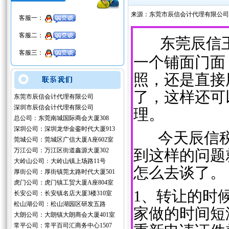
来源：东莞市辰信会计代理有限公司
客服一：
客服二：
东莞辰信
客服三：
一个铺面门面
照，还是直接
了，这样还可
东莞市辰信会计代理有限公司
深圳市辰信会计代理有限公司
理。
总公司：东莞南城国际商会大厦308
深圳公司：深圳龙华金銮时代大厦913
今天辰信税
莞城公司：莞城区广信大厦A座602室
万江公司：万江区街道鑫源大厦302
到这样的问题
大岭山公司：大岭山镇上场路11号
怎么去谈了。
厚街公司：厚街镇莞太路时代大厦501
虎门公司：虎门镇工贸大厦A座804室
1、转让的时
长安公司：长安镇名店大厦3楼310室
松山湖公司：松山湖园区研发五路
家做的时间短
大朗公司：大朗镇大朗商会大厦401室
常平公司：常平百司汇商务中心1507