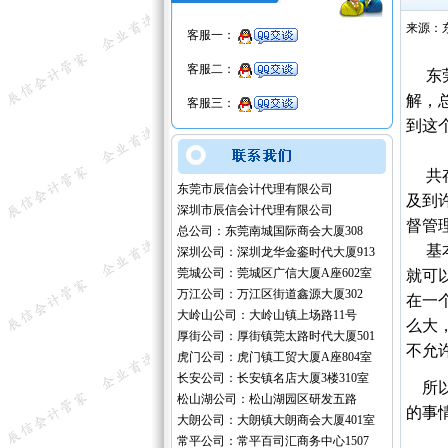
来源：
客服一：
客服二：
东莞
解，
客服三：
到这
共存
东莞市辰信会计代理有限公司
及到
深圳市辰信会计代理有限公司
督管
总公司：东莞南城国际商会大厦308
基本
深圳公司：深圳龙华金銮时代大厦913
莞城公司：莞城区广信大厦A座602室
就可
万江公司：万江区街道鑫源大厦302
在一
大岭山公司：大岭山镇上场路11号
么大
厚街公司：厚街镇莞太路时代大厦501
不允
虎门公司：虎门镇工贸大厦A座804室
长安公司：长安镇名店大厦3楼310室
所以
松山湖公司：松山湖园区研发五路
的事
大朗公司：大朗镇大朗商会大厦401室
常平公司：常平百司汇商务中心1507