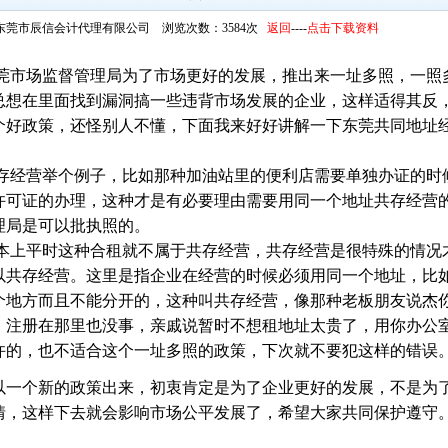
东莞市辰信会计代理有限公司 浏览次数：3584次
返回
----
点击下载资料
市场监督管理局为了市场更好的发展，推出来一址多照，一照
总想在里面找到漏洞搞一些违背市场发展的企业，这样适得其反
个好政策，还怪别人不懂，下面我来好好讲解一下东莞共同地址
经营举个例子，比如那种加油站里的便利店需要单独办证的时
许可证的办理，这种才是有必要理由需要用同一个地址共存经营的
理局是可以批执照的。
上平时这种合租就不属于共存经营，共存经营是很特殊的情况才
以共存经营。这里是指企业在经营的时候必须用同一个地址，比
个地方而且不能分开的，这种叫共存经营，像那种老板朋友说杰
，注册在那里也没事，亲戚说暂时不想租地址太贵了，用你办公
许的，也不适合这个一址多照的政策，下次就不要犯这样的错误
一个新的政策出来，初衷肯定是为了企业更好的发展，不是为了
情，这样下去就会影响市场公平发展了，希望大家共同保护遵守