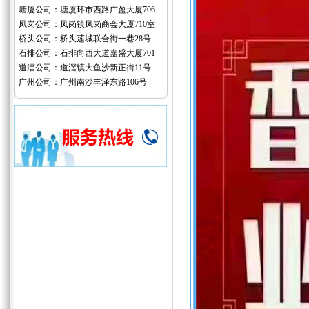
塘厦公司：塘厦环市西路广盈大厦706
凤岗公司：凤岗镇凤岗商会大厦710室
桥头公司：桥头莲城联合街一巷28号
石排公司：石排向西大道嘉盛大厦701
道滘公司：道滘镇大鱼沙新正街11号
广州公司：广州南沙丰泽东路106号