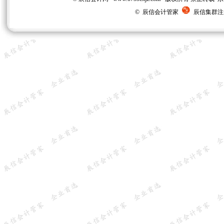
© 辰信会计管家
辰信集群注