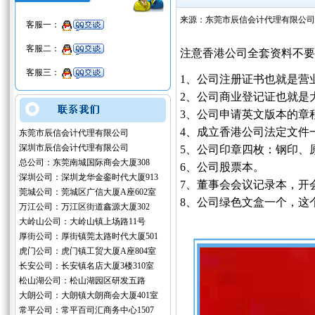
来源：东莞市辰信会计代理有限公司
客服一：
客服二：
注意香港公司全套资料不要
客服三：
1、公司注册证书也就是营
2、公司商业登记证也就是
3、公司申请英文版本的章
4、成立香港公司法定文件
东莞市辰信会计代理有限公司
深圳市辰信会计代理有限公司
5、公司印章四枚：钢印、
总公司：东莞南城国际商会大厦308
6、公司股票本。
深圳公司：深圳龙华金銮时代大厦913
7、董事会会议记录本，开
莞城公司：莞城区广信大厦A座602室
8、公司绿色文盒一个，这
万江公司：万江区街道鑫源大厦302
大岭山公司：大岭山镇上场路11号
厚街公司：厚街镇莞太路时代大厦501
虎门公司：虎门镇工贸大厦A座804室
长安公司：长安镇名店大厦3楼310室
松山湖公司：松山湖园区研发五路
大朗公司：大朗镇大朗商会大厦401室
常平公司：常平百司汇商务中心1507