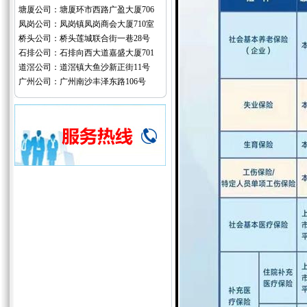
塘厦公司：塘厦环市西路广盈大厦706
凤岗公司：凤岗镇凤岗商会大厦710室
桥头公司：桥头莲城联合街一巷28号
石排公司：石排向西大道嘉盛大厦701
道滘公司：道滘镇大鱼沙新正街11号
广州公司：广州南沙丰泽东路106号